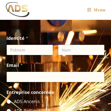
Menu
Identité
*
Prénom
Nom
Email
*
Entreprise concernée
ADS Ancenis
ADS Belligné