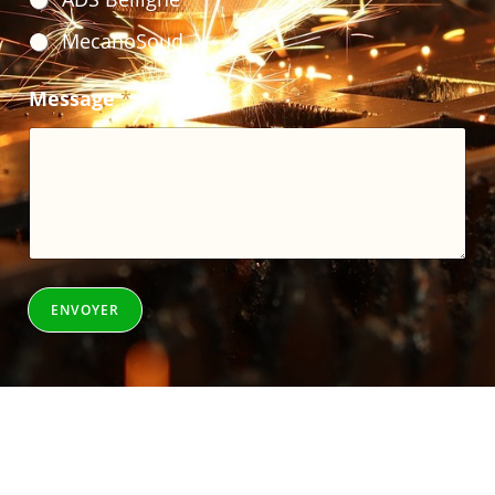
MecanoSoud
Message
*
ENVOYER